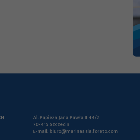
Abyśmy mogli
poprawić
funkcjonalność
i strukturę
strony
internetowej,
na podstawie
tego, jak
strona jest
używana.
Doświadczenie
Aby nasza strona
CH
Al. Papieża Jana Pawła II 44/2
internetowa
70-415 Szczecin
działała jak
E-mail:
biuro@marinas.sla.foreto.com
najlepiej podczas