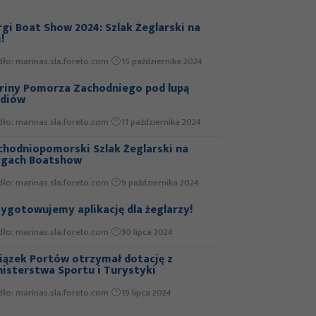
aty Jesienne: żeglarze ruszają po
łękitną Wstęgę”
gi Boat Show 2024: Szlak Żeglarski na
dło: SEJK Pogoń
24 września 2020
!
we wyspy na Zalewie Szczecińskim
dło: marinas.sla.foreto.com
15 października 2024
dło: Radio Szczecin / marinas.sla.foreto.com
23
riny Pomorza Zachodniego pod lupą
diów
eśnia 2020
dło: marinas.sla.foreto.com
11 października 2024
e Bursztynowych Kotwic dla
chodniopomorskich marin?
chodniopomorski Szlak Żeglarski na
rgach Boatshow
dło: Głos Szczeciński
21 września 2020
dło: marinas.sla.foreto.com
9 października 2024
 jest – nowe wydanie Locji
chodniopomorskiego Szlaku
glarskiego!
zygotowujemy aplikację dla żeglarzy!
dło: marinas.sla.foreto.com
10 września 2020
dło: marinas.sla.foreto.com
30 lipca 2024
 ERT: Ponad 50 załóg na starcie w
iązek Portów otrzymał dotację z
zebieży
nisterstwa Sportu i Turystyki
dło:
24 czerwca 2020
dło: marinas.sla.foreto.com
19 lipca 2024