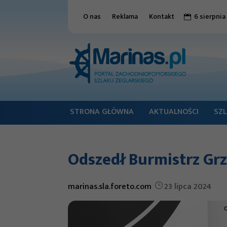
O nas
Reklama
Kontakt
6 sierpnia

STRONA GŁÓWNA
AKTUALNOŚCI
SZL
Odszedł Burmistrz Gr
marinas.sla.foreto.com
23 lipca 2024