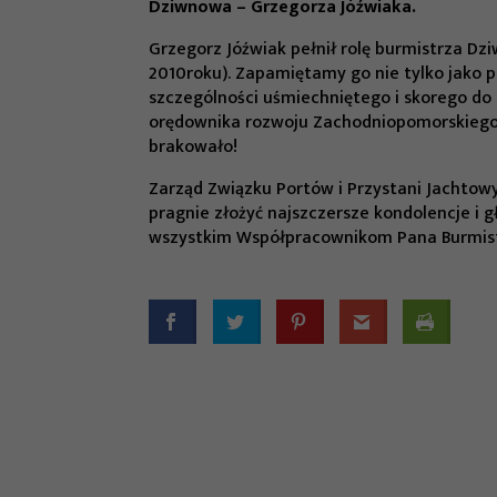
Dziwnowa – Grzegorza Jóźwiaka.
Grzegorz Jóźwiak pełnił rolę burmistrza Dz
2010roku). Zapamiętamy go nie tylko jako
szczególności uśmiechniętego i skorego do 
orędownika rozwoju Zachodniopomorskiego S
brakowało!
Zarząd Związku Portów i Przystani Jachtow
pragnie złożyć najszczersze kondolencje i g
wszystkim Współpracownikom Pana Burmist