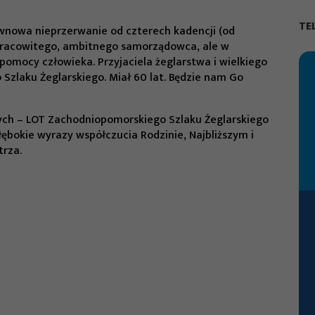
TE
iwnowa nieprzerwanie od czterech kadencji (od
 pracowitego, ambitnego samorządowca, ale w
pomocy człowieka. Przyjaciela żeglarstwa i wielkiego
zlaku Żeglarskiego. Miał 60 lat. Będzie nam Go
ych – LOT Zachodniopomorskiego Szlaku Żeglarskiego
łębokie wyrazy współczucia Rodzinie, Najbliższym i
rza.