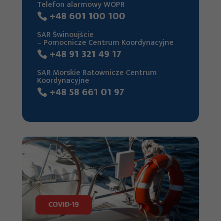
Telefon alarmowy WOPR
Te pliki cookie
+48 601 100 100
nie są
opcjonalne. Są
SAR Świnoujście
– Pomocnicze Centrum Koordynacyjne
one potrzebne
+48 91 321 49 17
do
funkcjonowania
SAR Morskie Ratownicze Centrum
Koordynacyjne
strony
+48 58 661 01 97
internetowej.
Statystyka
Abyśmy mogli
poprawić
funkcjonalność
i strukturę
strony
internetowej,