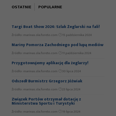
OSTATNIE
POPULARNE
Regaty Jesienne: żeglarze ruszają po „Błękitną
Wstęgę”
Źródło: SEJK Pogoń
Targi Boat Show 2024: Szlak Żeglarski na fali!
24 września 2020
Źródło: marinas.sla.foreto.com
15 października 2024
Nowe wyspy na Zalewie Szczecińskim
Źródło: Radio Szczecin / marinas.sla.foreto.com
Mariny Pomorza Zachodniego pod lupą mediów
23 września
2020
Źródło: marinas.sla.foreto.com
11 października 2024
Ile Bursztynowych Kotwic dla
Przygotowujemy aplikację dla żeglarzy!
zachodniopomorskich marin?
Źródło: marinas.sla.foreto.com
30 lipca 2024
Źródło: Głos Szczeciński
21 września 2020
Odszedł Burmistrz Grzegorz Jóźwiak
Już jest – nowe wydanie Locji
Zachodniopomorskiego Szlaku Żeglarskiego!
Źródło: marinas.sla.foreto.com
23 lipca 2024
Źródło: marinas.sla.foreto.com
10 września 2020
Związek Portów otrzymał dotację z
Ministerstwa Sportu i Turystyki
56. ERT: Ponad 50 załóg na starcie w Trzebieży
Źródło: marinas.sla.foreto.com
19 lipca 2024
Źródło:
24 czerwca 2020