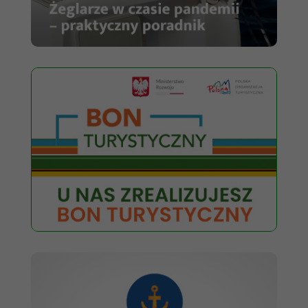
na podstawie
tego, jak
strona jest
używana.
Doświadczenie
Aby nasza strona
internetowa
działała jak
najlepiej podczas
twojego przejścia
na nią. Jeśli
odrzucisz te pliki
cookie, niektóre
funkcje znikną ze
strony