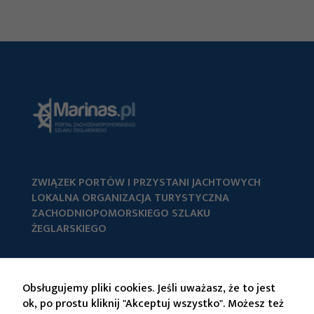
ZWIĄZEK PORTÓW I PRZYSTANI JACHTOWYCH
LOKALNA ORGANIZACJA TURYSTYCZNA
ZACHODNIOPOMORSKIEGO SZLAKU
ŻEGLARSKIEGO
Al. Papieża Jana Pawła II 44/2
70-415 Szczecin
Obsługujemy pliki cookies. Jeśli uważasz, że to jest
E-mail:
biuro@marinas.sla.foreto.com
ok, po prostu kliknij "Akceptuj wszystko". Możesz też