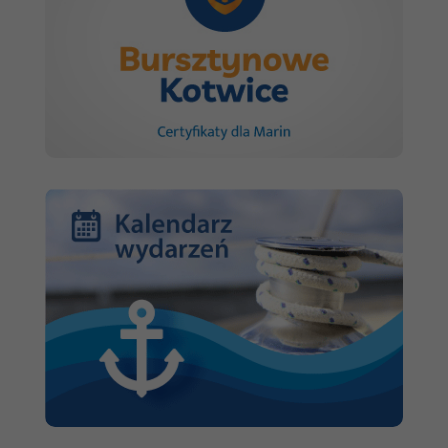
internetowej.
Marketing
Udostępniając
swoje
zainteresowania i
zachowania
podczas
odwiedzania naszej
strony, zwiększasz
szansę na
zobaczenie
spersonalizowanych
treści i ofert.