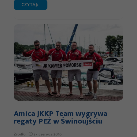
CZYTAJ
internetowej.
Statystyka
Abyśmy mogli
poprawić
funkcjonalność
i strukturę
strony
internetowej,
na podstawie
tego, jak
strona jest
Amica JKKP Team wygrywa
używana.
regaty PEŻ w Świnoujściu
Źródło:
27 czerwca 2016
Doświadczenie