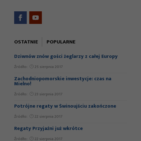
zainteresowania i
zachowania
podczas
odwiedzania naszej
strony, zwiększasz
OSTATNIE
POPULARNE
szansę na
zobaczenie
Dziwnów znów gości żeglarzy z całej Europy
spersonalizowanych
Źródło:
25 sierpnia 2017
treści i ofert.
Zachodniopomorskie inwestycje: czas na
Mielno!
Źródło:
23 sierpnia 2017
Potrójne regaty w Świnoujściu zakończone
Źródło:
22 sierpnia 2017
Regaty Przyjaźni już wkrótce
Źródło:
22 sierpnia 2017