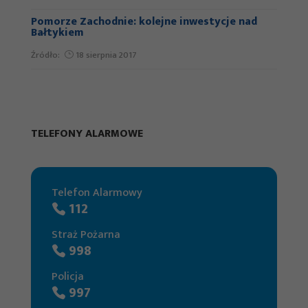
Pomorze Zachodnie: kolejne inwestycje nad
Bałtykiem
Źródło:
18 sierpnia 2017
Nie znaleziono żadnych wyników
Nie znaleziono szukanej strony. Proszę spróbować
TELEFONY ALARMOWE
innej definicji wyszukiwania lub zlokalizować wpis
przy użyciu nawigacji powyżej.
Telefon Alarmowy
112
Straż Pożarna
998
Policja
997