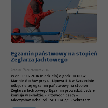
Egzamin państwowy na stopień
Żeglarza Jachtowego
Konieczne
Te pliki cookie
Źródło:
28 czerwca 2016
nie są
W dniu 3.07.2016 (niedziela) o godz. 10.00 w
Marinie Gocław przy ul. Lipowa 5-6 w Szczecinie
opcjonalne. Są
odbędzie się egzamin państwowy na stopień
one potrzebne
Żeglarza Jachtowego. Egzamin prowadzić będzie
do
komisja w składzie: - Przewodniczący –
Mieczysław Ircha, tel . 501 104 771 - Sekretarz...
funkcjonowania
strony