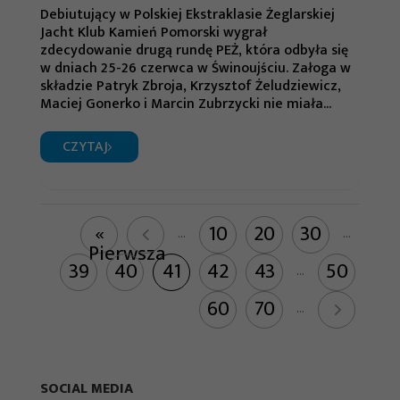
Debiutujący w Polskiej Ekstraklasie Żeglarskiej
Aby nasza strona
Jacht Klub Kamień Pomorski wygrał
internetowa
zdecydowanie drugą rundę PEŻ, która odbyła się
w dniach 25-26 czerwca w Świnoujściu. Załoga w
działała jak
składzie Patryk Zbroja, Krzysztof Żeludziewicz,
najlepiej podczas
Maciej Gonerko i Marcin Zubrzycki nie miała...
twojego przejścia
na nią. Jeśli
CZYTAJ
odrzucisz te pliki
cookie, niektóre
funkcje znikną ze
«
10
20
30
...
...
strony
Pierwsza
internetowej.
39
40
41
42
43
50
...
60
70
...
Marketing
Udostępniając
swoje
SOCIAL MEDIA