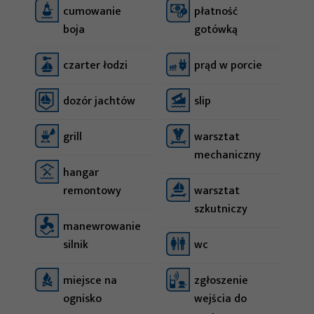
cumowanie
płatność
boja
gotówką
czarter łodzi
prąd w porcie
dozór jachtów
slip
grill
warsztat
mechaniczny
hangar
remontowy
warsztat
szkutniczy
manewrowanie
silnik
wc
miejsce na
zgłoszenie
ognisko
wejścia do