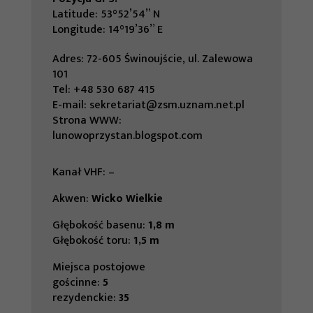
Latitude: 53°52’54” N
Longitude: 14°19’36” E
Adres: 72-605 Świnoujście, ul. Zalewowa
101
Tel:
+48 530 687 415
E-mail:
sekretariat@zsm.uznam.net.pl
Strona WWW:
lunowoprzystan.blogspot.com
Kanał VHF: –
Akwen:
Wicko Wielkie
Głębokość basenu:
1,8 m
Głębokość toru:
1,5 m
Miejsca postojowe
gościnne:
5
rezydenckie:
35