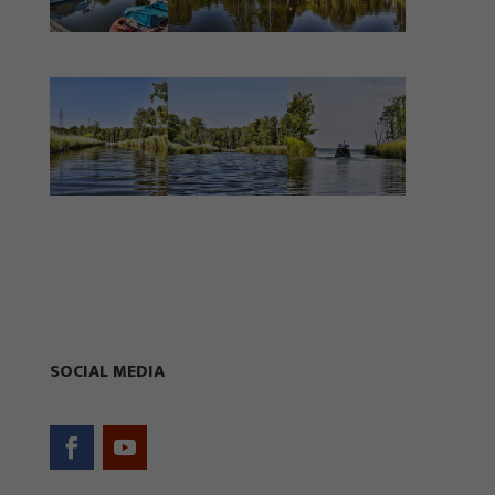
Statystyka
Abyśmy mogli
poprawić
funkcjonalność
i strukturę
strony
internetowej,
na podstawie
tego, jak
strona jest
SOCIAL MEDIA
używana.
Doświadczenie
Aby nasza strona