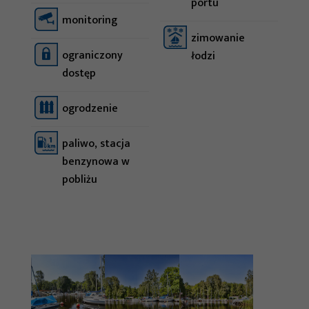
portu
monitoring
zimowanie
ograniczony
łodzi
dostęp
ogrodzenie
paliwo, stacja
Konieczne
benzynowa w
Te pliki cookie
pobliżu
nie są
opcjonalne. Są
one potrzebne
do
funkcjonowania
strony
internetowej.