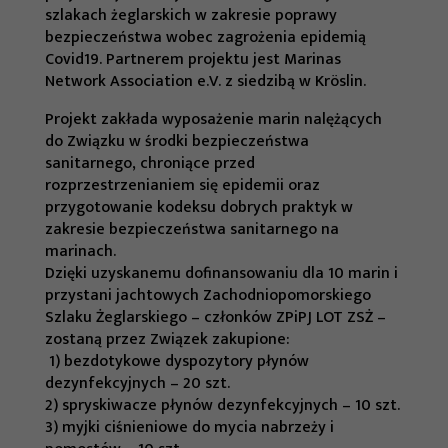
szlakach żeglarskich w zakresie poprawy
bezpieczeństwa wobec zagrożenia epidemią
Covid19. Partnerem projektu jest Marinas
Network Association e.V. z siedzibą w Kröslin.
Projekt zakłada wyposażenie marin nalężących
do Związku w środki bezpieczeństwa
sanitarnego, chroniące przed
rozprzestrzenianiem się epidemii oraz
przygotowanie kodeksu dobrych praktyk w
zakresie bezpieczeństwa sanitarnego na
marinach.
Dzięki uzyskanemu dofinansowaniu dla 10 marin i
przystani jachtowych Zachodniopomorskiego
Szlaku Żeglarskiego – członków ZPiPJ LOT ZSŻ –
zostaną przez Związek zakupione:
1) bezdotykowe dyspozytory płynów
dezynfekcyjnych – 20 szt.
2) spryskiwacze płynów dezynfekcyjnych – 10 szt.
3) myjki ciśnieniowe do mycia nabrzeży i