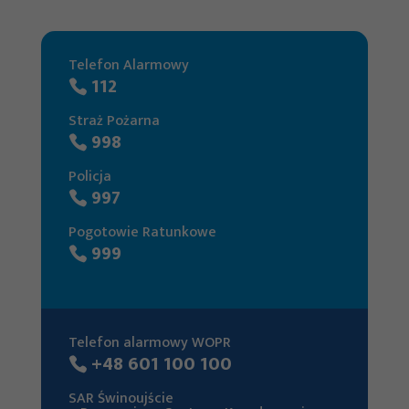
najlepiej podczas
twojego przejścia
na nią. Jeśli
Telefon Alarmowy
112
odrzucisz te pliki
cookie, niektóre
Straż Pożarna
funkcje znikną ze
998
strony
Policja
internetowej.
997
Pogotowie Ratunkowe
999
Marketing
Udostępniając
swoje
zainteresowania i
Telefon alarmowy WOPR
zachowania
+48 601 100 100
podczas
SAR Świnoujście
odwiedzania naszej