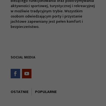
bieżącego funkcjonowania oraz podtrzymywania
aktywności sportowej, turystycznej i rekreacyjnej
w możliwie tradycyjnym trybie. Wszystkim
osobom odwiedzającym porty i przystanie
jachtowe zapewniany jest pełen komfort i
bezpieczeństwo.
Konieczne
Te pliki cookie
nie są
SOCIAL MEDIA
opcjonalne. Są
one potrzebne
do
funkcjonowania
strony
internetowej.
OSTATNIE
POPULARNE
Regaty Jesienne: żeglarze ruszają po „Błękitną
Wstęgę”