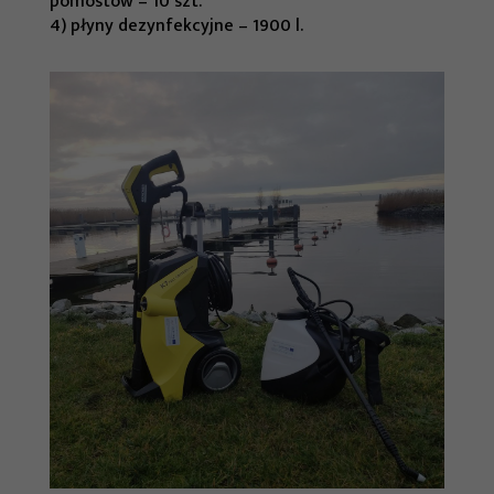
pomostów – 10 szt.
4) płyny dezynfekcyjne – 1900 l.