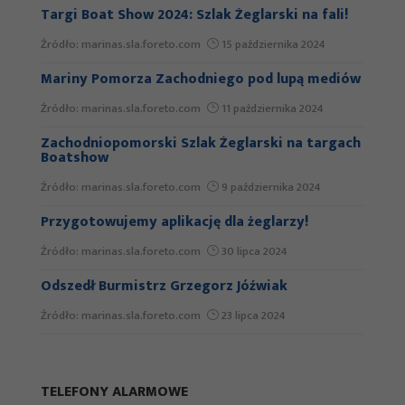
Statystyka
Targi Boat Show 2024: Szlak Żeglarski na fali!
Źródło: SEJK Pogoń
24 września 2020
Abyśmy mogli
Źródło: marinas.sla.foreto.com
15 października 2024
Nowe wyspy na Zalewie Szczecińskim
poprawić
Mariny Pomorza Zachodniego pod lupą mediów
Źródło: Radio Szczecin / marinas.sla.foreto.com
23 września
funkcjonalność
2020
i strukturę
Źródło: marinas.sla.foreto.com
11 października 2024
Ile Bursztynowych Kotwic dla
strony
Zachodniopomorski Szlak Żeglarski na targach
zachodniopomorskich marin?
internetowej,
Boatshow
Źródło: Głos Szczeciński
21 września 2020
na podstawie
Źródło: marinas.sla.foreto.com
9 października 2024
tego, jak
Już jest – nowe wydanie Locji
Przygotowujemy aplikację dla żeglarzy!
Zachodniopomorskiego Szlaku Żeglarskiego!
strona jest
Źródło: marinas.sla.foreto.com
30 lipca 2024
używana.
Źródło: marinas.sla.foreto.com
10 września 2020
Odszedł Burmistrz Grzegorz Jóźwiak
56. ERT: Ponad 50 załóg na starcie w Trzebieży
Źródło: marinas.sla.foreto.com
23 lipca 2024
Źródło:
24 czerwca 2020
Doświadczenie
Aby nasza strona
internetowa
TELEFONY ALARMOWE
działała jak