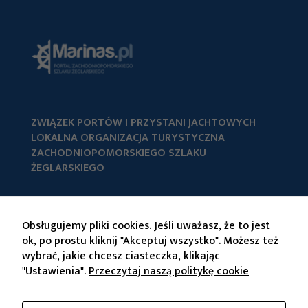
ZWIĄZEK PORTÓW I PRZYSTANI JACHTOWYCH
LOKALNA ORGANIZACJA TURYSTYCZNA
ZACHODNIOPOMORSKIEGO SZLAKU
ŻEGLARSKIEGO
Al. Papieża Jana Pawła II 44/2
70-415 Szczecin
Obsługujemy pliki cookies. Jeśli uważasz, że to jest
E-mail:
biuro@marinas.sla.foreto.com
ok, po prostu kliknij "Akceptuj wszystko". Możesz też
wybrać, jakie chcesz ciasteczka, klikając
"Ustawienia".
Przeczytaj naszą politykę cookie