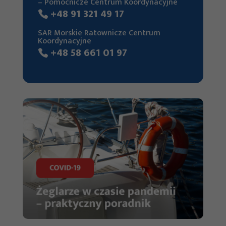
– Pomocnicze Centrum Koordynacyjne
strony, zwiększasz
+48 91 321 49 17
szansę na
SAR Morskie Ratownicze Centrum
zobaczenie
Koordynacyjne
+48 58 661 01 97
spersonalizowanych
treści i ofert.