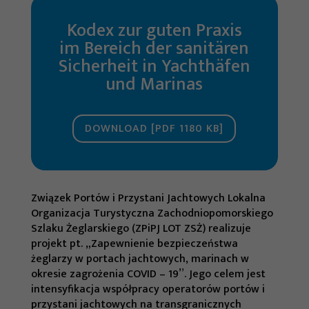
Kodex zur guten Praxis
im Bereich der sanitären
Sicherheit in Yachthäfen
und Marinas
DOWNLOAD [PDF 1180 KB]
Związek Portów i Przystani Jachtowych Lokalna
Organizacja Turystyczna Zachodniopomorskiego
Szlaku Żeglarskiego (ZPiPJ LOT ZSŻ) realizuje
projekt pt. „Zapewnienie bezpieczeństwa
żeglarzy w portach jachtowych, marinach w
okresie zagrożenia COVID – 19”. Jego celem jest
intensyfikacja współpracy operatorów portów i
przystani jachtowych na transgranicznych